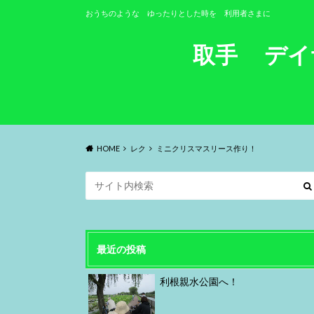
おうちのような ゆったりとした時を 利用者さまに
取手 デ
HOME
レク
ミニクリスマスリース作り！
最近の投稿
利根親水公園へ！