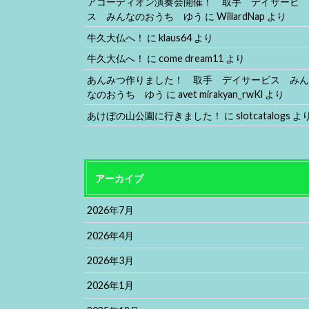
アコーディオン演奏会開催！ 取手 デイサービ
ス みんなのおうち ゆう
に
WillardNap
より
牛久大仏へ！
に
klaus64
より
牛久大仏へ！
に
come dream11
より
あんみつ作りました！ 取手 デイサービス み
なのおうち ゆう
に
avet mirakyan_rwKl
より
あけぼの山公園に行きました！
に
slotcatalogs
よ
アーカイブ
2026年7月
2026年4月
2026年3月
2026年1月