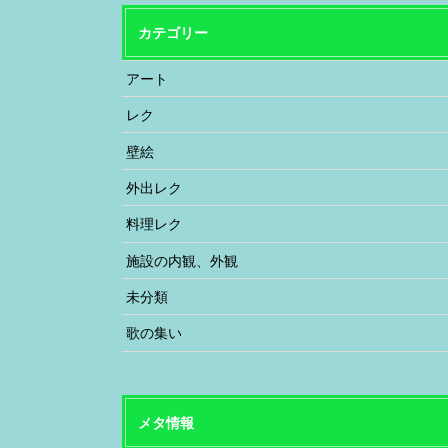
カテゴリー
アート
レク
壁絵
外出レク
料理レク
施設の内観、外観
未分類
歌の集い
メタ情報