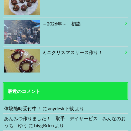
～2026年～ 初詣！
ミニクリスマスリース作り！
最近のコメント
体験随時受付中！
に
anydesk下载
より
あんみつ作りました！ 取手 デイサービス みんなのお
うち ゆう
に
biygBrien
より