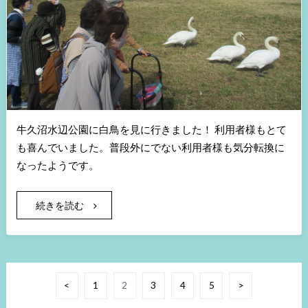
牛久沼水辺公園に白鳥を見に行きました！ 利用者様もとて
も喜んでいました。普段外にでない利用者様も気分転換に
なったようです。
続きを読む
<
1
2
3
4
5
>